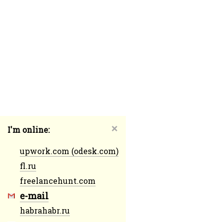
❌
I'm online:
upwork.com (odesk.com)
fl.ru
freelancehunt.com
e-mail
habrahabr.ru