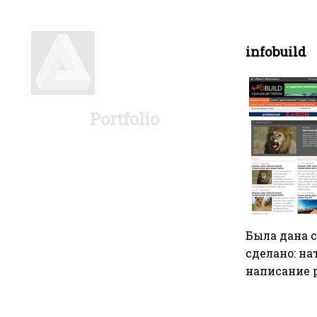
Услуги программирования на php и javascript, системного и сетевого администрирования Linux | Работы
infobuild
Home
Portfolio
Была дана 
сделано: на
написание 