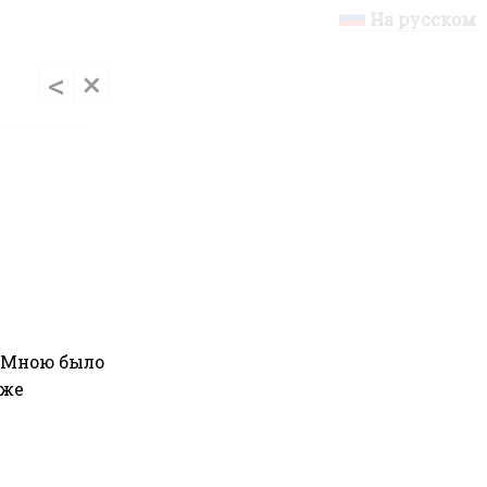
На русском
<
×
. Мною было
кже