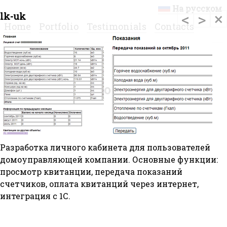
На русском
Услуги программирования на php и javascript, системного и сетевого администрирования Linux |
<
>
×
lk-uk
Работы Петр М [peter23]
Home
Portfolio
Testimonials
Contacts
Portfolio
Разработка личного кабинета для пользователей
домоуправляющей компании. Основные функции:
просмотр квитанции, передача показаний
счетчиков, оплата квитанций через интернет,
интеграция с 1С.