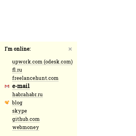
I'm online:
❌
upwork.com (odesk.com)
fl.ru
freelancehunt.com
e-mail
habrahabr.ru
blog
skype
github.com
webmoney