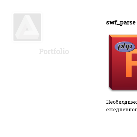
Услуги программирования на php и javascript, системного и сетевого администрирования Linux | Работы
swf_parse
Home
Portfolio
Необходимо
ежедневного