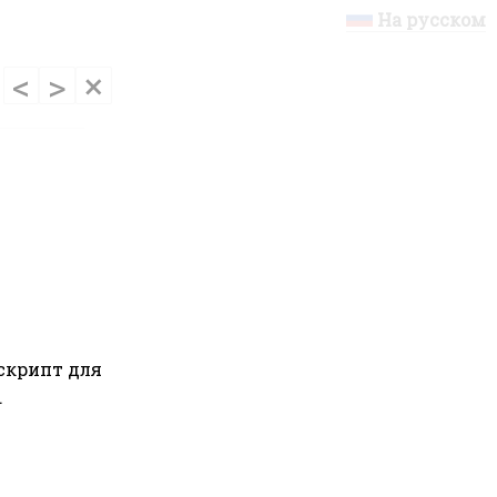
На русском
<
>
×
скрипт для
.