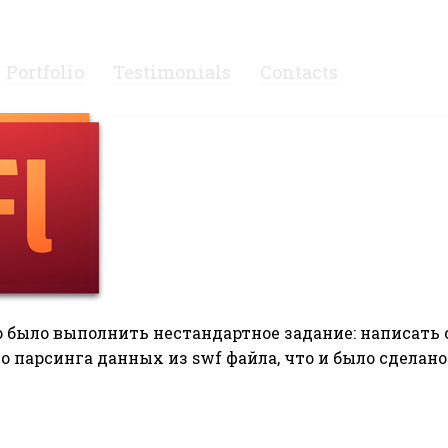
 Петр М [peter23]
Portfolio
Testimonials
Contacts
 было выполнить нестандартное задание: написать 
 парсинга данных из swf файла, что и было сделано