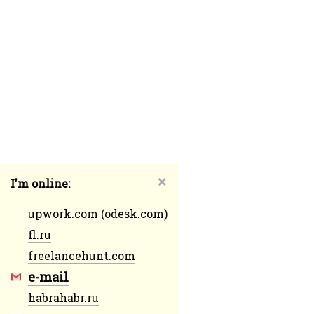
❌
I'm online:
upwork.com (odesk.com)
fl.ru
freelancehunt.com
e-mail
habrahabr.ru